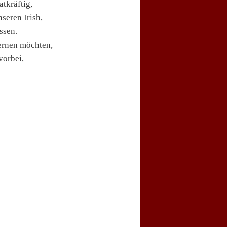
tkräftig,
seren Irish,
ssen.
lernen möchten,
vorbei,
e